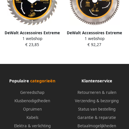
DeWalt Accessoires Extreme
DeWalt Accessoires Extreme
1 webshop
1 webshop
Runtime Cirkelzaagblad voor
Runtime Cirkelzaagblad
€ 23,85
€ 92,27
DCS577 190mm 36T
305mm x 30mm 80T
(ruitvormig asgat) DT40271-
DT99576-QZ
QZ
Populaire
categorieën
Klantenservice
Gereedschap
Retourneren & ruilen
Klusbenodigdheden
Verzending & bezorging
Opruimen
Status van bestelling
Kabels
Garantie & reparatie
Elektra & verlichting
Betaalmogelijkheden