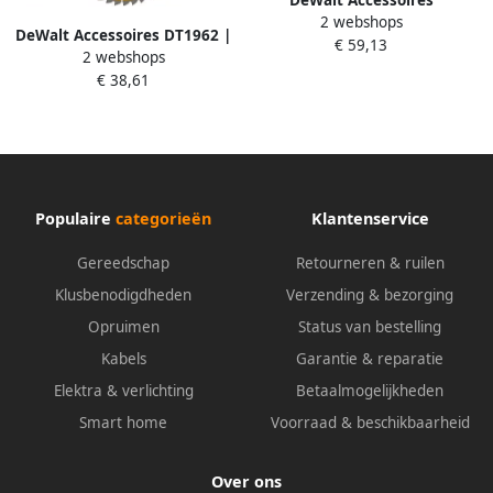
DeWalt Accessoires
2 webshops
Cirkelzaagblad 3 pack
DeWalt Accessoires DT1962 |
€ 59,13
250x30mm : 2x DT1956-QZ +
2 webshops
Cirkelzaagblad | 216 x 30
1x DT1957-QZ DT1963-QZ
€ 38,61
mm | 3-Pack DT1962-QZ
Populaire
categorieën
Klantenservice
Gereedschap
Retourneren & ruilen
Klusbenodigdheden
Verzending & bezorging
Opruimen
Status van bestelling
Kabels
Garantie & reparatie
Elektra & verlichting
Betaalmogelijkheden
Smart home
Voorraad & beschikbaarheid
Over ons