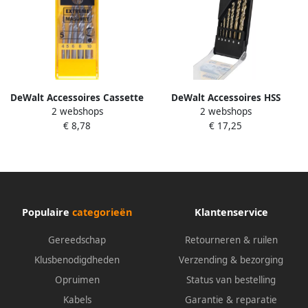
DeWalt Accessoires Cassette
DeWalt Accessoires HSS
2 webshops
2 webshops
betonboren EXTREME 5-delig
INDUSTRIAL COBALT
€ 8,78
€ 17,25
4 5 6 8 10mm DT6956-QZ
Metaalboor 6-delige set (2 3
4 5 6 8mm) DT4956-QZ
Populaire
categorieën
Klantenservice
Gereedschap
Retourneren & ruilen
Klusbenodigdheden
Verzending & bezorging
Opruimen
Status van bestelling
Kabels
Garantie & reparatie