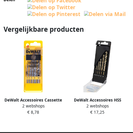
Vergelijkbare producten
DeWalt Accessoires Cassette
DeWalt Accessoires HSS
2 webshops
2 webshops
betonboren EXTREME 5-delig
INDUSTRIAL COBALT
€ 8,78
€ 17,25
4 5 6 8 10mm DT6956-QZ
Metaalboor 6-delige set (2 3
4 5 6 8mm) DT4956-QZ