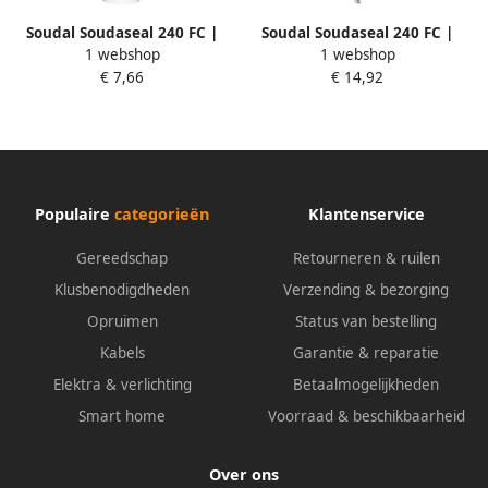
Soudal Soudaseal 240 FC |
Soudal Soudaseal 240 FC |
1 webshop
1 webshop
Lijmkit | Zwart | 290 ml
Lijmkit | Wit | 600 ml 101809
€ 7,66
€ 14,92
104925
Populaire
categorieën
Klantenservice
Gereedschap
Retourneren & ruilen
Klusbenodigdheden
Verzending & bezorging
Opruimen
Status van bestelling
Kabels
Garantie & reparatie
Elektra & verlichting
Betaalmogelijkheden
Smart home
Voorraad & beschikbaarheid
Over ons