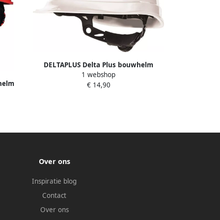
DELTAPLUS Delta Plus bouwhelm
1 webshop
QUARTZ UP III wit
helm
€ 14,90
od
Over ons
Inspiratie blog
Contact
Over ons