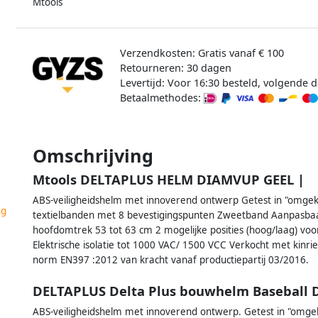
Mtools
Verzendkosten: Gratis vanaf € 100
Retourneren: 30 dagen
Levertijd: Voor 16:30 besteld, volgende d
Betaalmethodes:
Omschrijving
Mtools DELTAPLUS HELM DIAMVUP GEEL |
ABS-veiligheidshelm met innoverend ontwerp Getest in "omgeke
ng
textielbanden met 8 bevestigingspunten Zweetband Aanpasba
hoofdomtrek 53 tot 63 cm 2 mogelijke posities (hoog/laag) voo
Elektrische isolatie tot 1000 VAC/ 1500 VCC Verkocht met kinr
norm EN397 :2012 van kracht vanaf productiepartij 03/2016.
DELTAPLUS Delta Plus bouwhelm Baseball 
ABS-veiligheidshelm met innoverend ontwerp. Getest in "omgek