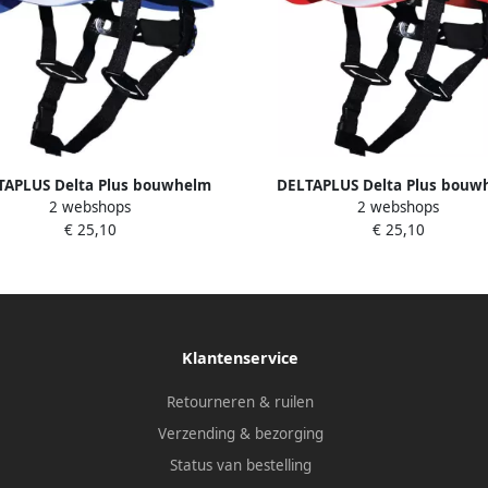
TAPLUS Delta Plus bouwhelm
DELTAPLUS Delta Plus bouw
2 webshops
2 webshops
seball Diamond V UP blauw
Baseball Diamond V UP ro
€ 25,10
€ 25,10
Klantenservice
Retourneren & ruilen
Verzending & bezorging
Status van bestelling