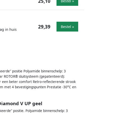
25,10
Bestel »
29,39
Bestel »
ag in huis
erde" positie Polyamide binnenschelp: 3
ar ROTOR® sluitsysteem (gepatenteerd):
r een beter comfort Retro-reflecterende strook
iem met 4 bevestigingspunten Prestatie -30°C en
Diamond V UP geel
eerde" positie. Polyamide binnenschelp: 3