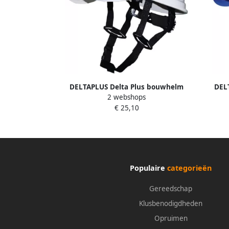
DELTAPLUS Delta Plus bouwhelm
DEL
2 webshops
Baseball Diamond V UP wit
Ba
€ 25,10
Populaire
categorieën
Gereedschap
Klusbenodigdheden
Opruimen