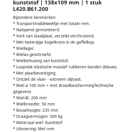
kunststof | 138x109 mm | 1 stuk
L420.B61.200
Bijzondere kenmerken
* Transportmiddelwieltje met totale rem.
* Nalopend gemonteerd.
* Vork van staalplaat, verzinkt-verchroomd.
* Met tweerijige kogelkrans in de gaffelkop.
* Wiellager.
* Wielas geschroefd.
* Wielbehuizing van kunststof.
* Loopvlak elastische massief rubberen banden (blauw).
* Met plaatbevestiging.
* Ontziet de vloer - extreem slijtvast.
* Wiel ∅ 100 mm = met draadbeschermingTechnische
gegevens
* Wiel-Ø: 200 mm
* Wielbreedte: 50 mm
* Bouwhoogte: 235 mm
* Draagvermogen: 300 kg
* Materiaal wiel: Kunststof
* Uitvoering: Met rem