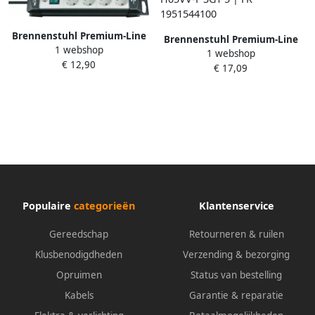
Brennenstuhl Premium-Line
Brennenstuhl Premium-Line
1 webshop
stekkerdoos 4-voudig zwart
1 webshop
stekkerdoos | 4-voudig |
€ 12,90
lichtgrijs 1 8m H05VV-F 3G1 5
€ 17,09
Zwart Lichtgrijs | 1 8m
1951540100
H05VV-F 3G1 5 | FR
1951544100
Populaire
categorieën
Klantenservice
Gereedschap
Retourneren & ruilen
Klusbenodigdheden
Verzending & bezorging
Opruimen
Status van bestelling
Kabels
Garantie & reparatie