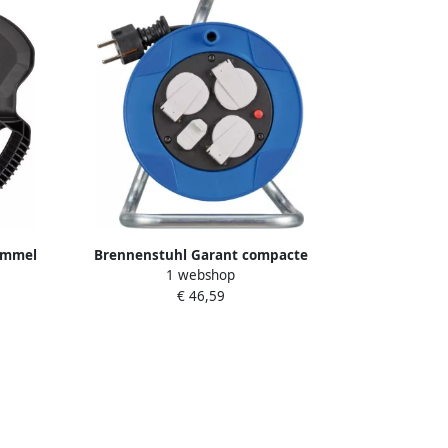
ommel
Brennenstuhl Garant compacte
1 webshop
e
kabelhaspel 3-voudig met USB voor
€ 46,59
ust
gebruik binnenshuis (indoor-
0
kabelhaspel met USB-oplaadfunctie en
15-meter kabel)