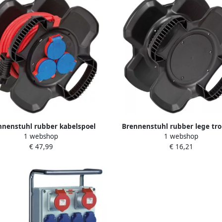
nnenstuhl rubber kabelspoel
Brennenstuhl rubber lege tr
1 webshop
1 webshop
act IP44 10m H07RN-F 3G1 5
opslagtrommel (special
€ 47,99
€ 16,21
1169710100
rubbersamenstelling robu
lichtgewicht) 116970001