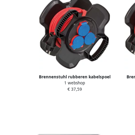
Brennenstuhl rubberen kabelspoel
Bre
1 webshop
Compact IP44 10m AT-N05V3V3-F 3G1.5
Comp
€ 37,59
1169717100