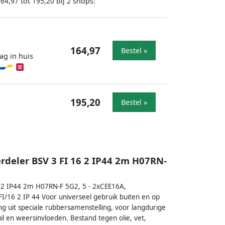
tot
bij
shops:
164,97
195,20
2
164,97
Bestel »
ag in huis
195,20
Bestel »
deler BSV 3 FI 16 2 IP44 2m H07RN-
 2 IP44 2m H07RN-F 5G2, 5 - 2xCEE16A,
/16 2 IP 44 Voor universeel gebruik buiten en op
g uit speciale rubbersamenstelling, voor langdurige
l en weersinvloeden. Bestand tegen olie, vet,