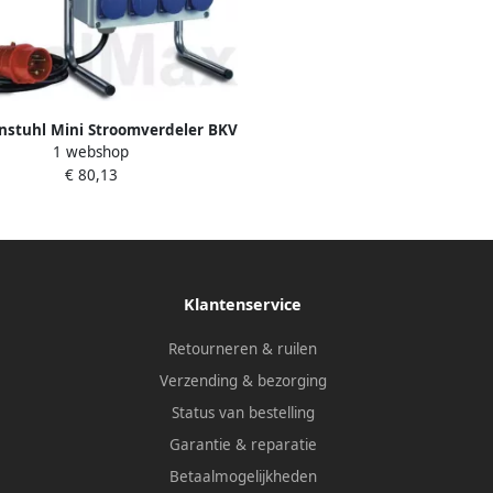
nstuhl Mini Stroomverdeler BKV
1 webshop
2 4G CEE400v | 1153750
€ 80,13
Klantenservice
Retourneren & ruilen
Verzending & bezorging
Status van bestelling
Garantie & reparatie
Betaalmogelijkheden