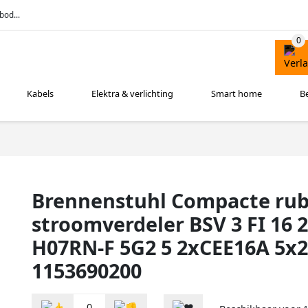
bod...
Kabels
Elektra & verlichting
Smart home
B
Brennenstuhl Compacte ru
stroomverdeler BSV 3 FI 16 
H07RN-F 5G2 5 2xCEE16A 5x
1153690200
0