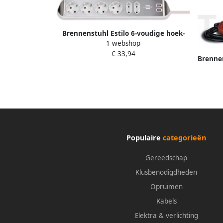
Brennenstuhl Estilo 6-voudige hoek-
1 webshop
stopcontactstrip| zilver wit | 1 stuks
€ 33,94
1153590620
Brenne
Populaire
categorieën
Gereedschap
Klusbenodigdheden
Opruimen
Kabels
Elektra & verlichting