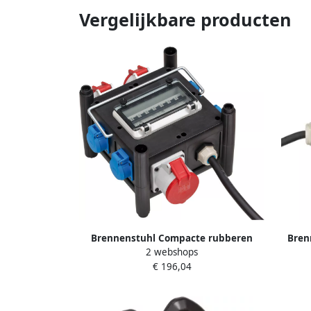
Vergelijkbare producten
Brennenstuhl Compacte rubberen
Bren
2 webshops
stroomverdeler BSV 3 32 2 IP44 2m
stroomv
€ 196,04
H07RN-F 5G4 0 2xCEE16A 1xCEE 32A
H07RN
4x230V 1153690400