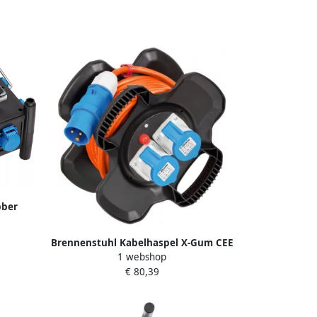
bber
ceerde
reker
Brennenstuhl Kabelhaspel X-Gum CEE
1 webshop
IP 44 voor Camping Maritime 10m
€ 80,39
H07RN-F 3G2 5 1169730101