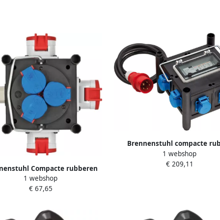
Brennenstuhl compacte ru
1 webshop
stroomverdeler met gecertifi
€ 209,11
automatische stroomonderb
nenstuhl Compacte rubberen
1153690600
1 webshop
erdeler BSV 3 LS E 16 2 IP44 1m
€ 67,65
-F 5G1 5 3xCEE400V + 3x230V
1153680100