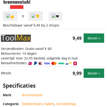
0
Beschikbaar vanaf
bij
shops:
9,49
2
9,49
Bestel »
Verzendkosten: Gratis vanaf € 60
Retourneren: 14 dagen
Levertijd: Voor 22:45 besteld, volgende dag in huis
Betaalmethodes:
9,99
Bestel »
Mtools
Specificaties
Merk
Brennenstuhl
Categorie
Stekkerdozen
,
Kabels
,
Gereedschap