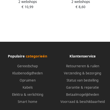
2 webshops
2 webshops
Plus stekkerdoos met platte
Plus stekkerdoos met platte
€ 10,99
€ 8,60
stekker 6-voudig zwart 2m
stekker 4-voudig zwart 2m
H05VV-F 3G1 5 1153300100
H05VV-F 3G1 5 1153100100
Populaire
categorieën
Klantenservice
Gereedschap
Retourneren & ruilen
Klusbenodigdheden
Verzending & bezorging
Opruimen
Status van bestelling
Kabels
Garantie & reparatie
Elektra & verlichting
Betaalmogelijkheden
Smart home
Voorraad & beschikbaarheid