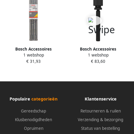
Bosch Accessoires
Bosch Accessoires
1 webshop
1 webshop
Hamerboren SDSplus3 10 x
Boorhouders voor boren
€ 31,93
€ 83,60
150 x 210 mm 2608831121
SDSmax SDSplus 1st
1618598159
Populaire
categorieën
Klantenservice
Gereedschap
Retourneren & ruilen
Klusbenodigdheden
Verzending & bezorging
Opruimen
Status van bestelling