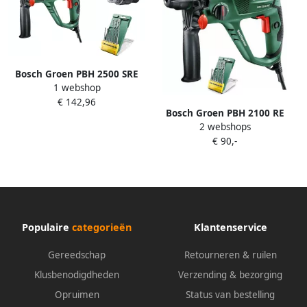
Bosch Groen PBH 2500 SRE
1 webshop
Boorhamer | 600w 1.9 Joule
€ 142,96
0603344402
Bosch Groen PBH 2100 RE
2 webshops
Boorhamer | + Promoline 6-
€ 90,-
dlg SDS plus S2 set
06033A9303
Populaire
categorieën
Klantenservice
Gereedschap
Retourneren & ruilen
Klusbenodigdheden
Verzending & bezorging
Opruimen
Status van bestelling