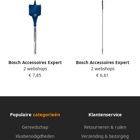
Bosch Accessoires Expert
Bosch Accessoires Expert
2 webshops
2 webshops
SelfCut Speed speedboor 35
SelfCut Speed speedboor 6 x
€ 7,85
€ 6,61
x 152 mm 1 stuk(s)
400 mm 1 stuk(s)
2608900327
2608900337
Populaire
categorieën
Klantenservice
Gereedschap
Retourneren & ruilen
Klusbenodigdheden
Verzending & bezorging