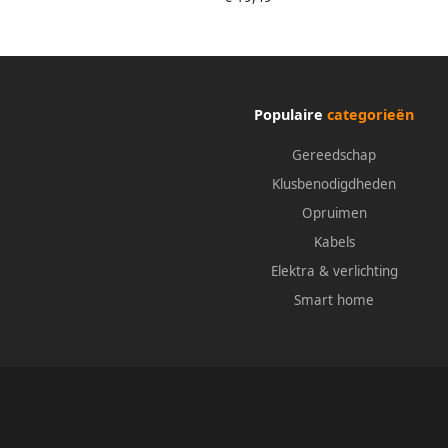
Populaire
categorieën
Gereedschap
Klusbenodigdheden
Opruimen
Kabels
Elektra & verlichting
Smart home