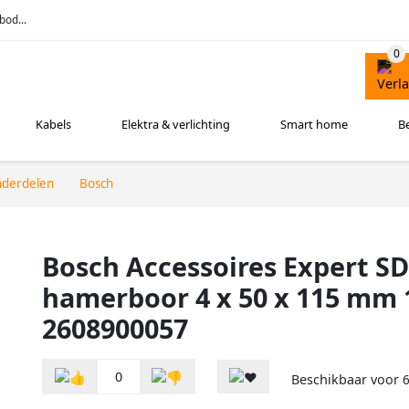
bod...
Kabels
Elektra & verlichting
Smart home
B
nderdelen
Bosch
Bosch Accessoires Expert SD
hamerboor 4 x 50 x 115 mm 1
2608900057
0
Beschikbaar voor
6