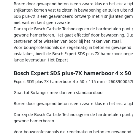
Boren door gewapend beton is een zware klus en het eist altij
snijkanten komen vast te zitten in bewapening en zullen uitein
SDS plus-7X is een geavanceerd ontwerp met 4 snijkanten gemaa
niet vast en kent geen zwakte.
Dankzij de Bosch Carbide Technology en de hardmetalen punt 
gewone hamerboren. Het gaat effectief door bewapening. Dus 
centreren of te wisselen van boor bij het raken van staal.
Voor bouwprofessionals die regelmatig in beton en gewapend b
installaties, biedt de Bosch Expert SDS plus-7X hamerboor on
lange levensduur. Hét Expert
Bosch Expert SDS plus-7X hamerboor 4 x 50 
Expert SDS plus-7X hamerboor 4 x 50 x 115 mm - 2608900057B
Gaat tot 3x langer mee dan een standaardboor
Boren door gewapend beton is een zware klus en het eist altijd 
Dankzij de Bosch Carbide Technology en de hardmetalen punt 
gewone hamerboren.
Voor bouwprofessionals die regelmatig in beton en gewapend b