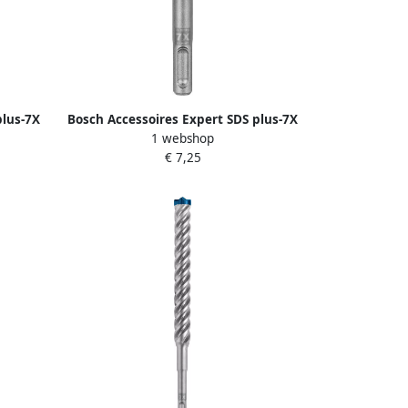
plus-7X
Bosch Accessoires Expert SDS plus-7X
1 webshop
-delig 1
hamerboor 3 5 x 50 x 115 mm 1 stuk(s)
€ 7,25
2608900055