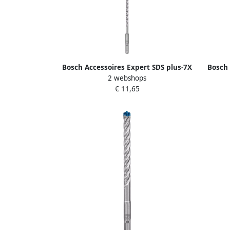
Bosch Accessoires Expert SDS plus-7X
Bosch 
2 webshops
hamerboor 8 x 250 x 315 mm 1 stuk(s)
hamerb
€ 11,65
2608900091