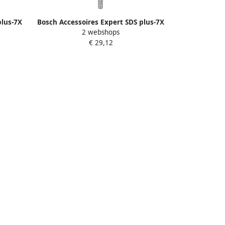
plus-7X
Bosch Accessoires Expert SDS plus-7X
2 webshops
stuk(s)
hamerboor 20 x 200 x 250 mm 1
€ 29,12
stuk(s) 2608900142