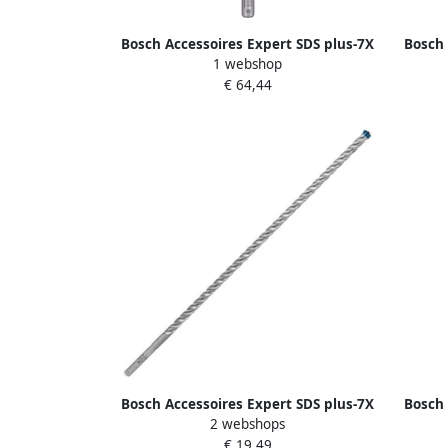
Bosch Accessoires Expert SDS plus-7X
Bosch 
1 webshop
hamerboor 10 x 100 x 165 mm 10
ham
€ 64,44
stuk(s) 2608900170
Bosch Accessoires Expert SDS plus-7X
Bosch 
2 webshops
hamerboor 12 x 400 x 465 mm 1
ham
€ 19,49
stuk(s) 2608900113