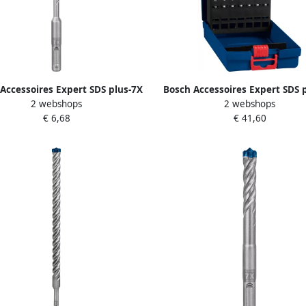
Accessoires Expert SDS plus-7X
Bosch Accessoires Expert SDS 
2 webshops
2 webshops
oor 6 x 100 x 165 mm 1 stuk(s)
hamerboor 5 6 6 8 8 10 12 mm 7
€ 6,68
€ 41,60
2608900072
stuk(s) 2608900195