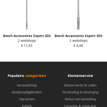
Bosch Accessoires Expert SDS
Bosch Accessoires Expert SDS
2 webshops
2 webshops
plus-7X hamerboor 8 x 250 x
plus-7X hamerboor 6 x 100 x
€ 11,65
€ 6,68
315 mm 1 stuk(s)
165 mm 1 stuk(s)
2608900091
2608900072
Populaire
categorieën
Klantenservice
Gereedschap
Retourneren & ruilen
Klusbenodigdheden
Verzending & bezorging
Opruimen
Status van bestelling
Kabels
Garantie & reparatie