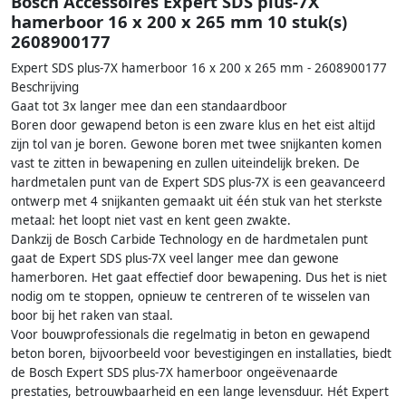
Bosch Accessoires Expert SDS plus-7X
hamerboor 16 x 200 x 265 mm 10 stuk(s)
2608900177
Expert SDS plus-7X hamerboor 16 x 200 x 265 mm - 2608900177
Beschrijving
Gaat tot 3x langer mee dan een standaardboor
Boren door gewapend beton is een zware klus en het eist altijd
zijn tol van je boren. Gewone boren met twee snijkanten komen
vast te zitten in bewapening en zullen uiteindelijk breken. De
hardmetalen punt van de Expert SDS plus-7X is een geavanceerd
ontwerp met 4 snijkanten gemaakt uit één stuk van het sterkste
metaal: het loopt niet vast en kent geen zwakte.
Dankzij de Bosch Carbide Technology en de hardmetalen punt
gaat de Expert SDS plus-7X veel langer mee dan gewone
hamerboren. Het gaat effectief door bewapening. Dus het is niet
nodig om te stoppen, opnieuw te centreren of te wisselen van
boor bij het raken van staal.
Voor bouwprofessionals die regelmatig in beton en gewapend
beton boren, bijvoorbeeld voor bevestigingen en installaties, biedt
de Bosch Expert SDS plus-7X hamerboor ongeëvenaarde
prestaties, betrouwbaarheid en een lange levensduur. Hét Expert