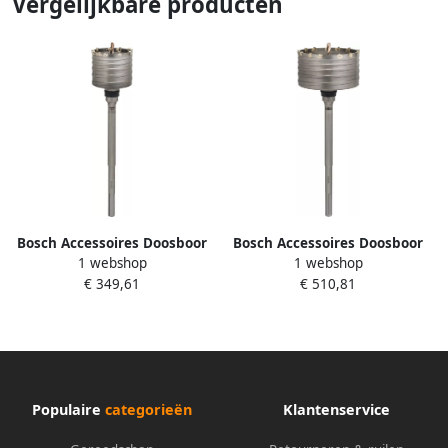
Vergelijkbare producten
Bosch Accessoires Doosboor
Bosch Accessoires Doosboor
1 webshop
1 webshop
SDS-max-9 100 x 310 x 430
SDS-max-9 150 x 310 x 430
€ 349,61
€ 510,81
mm 8 1st F00Y145200
mm 8 1st F00Y145202
Populaire
categorieën
Klantenservice