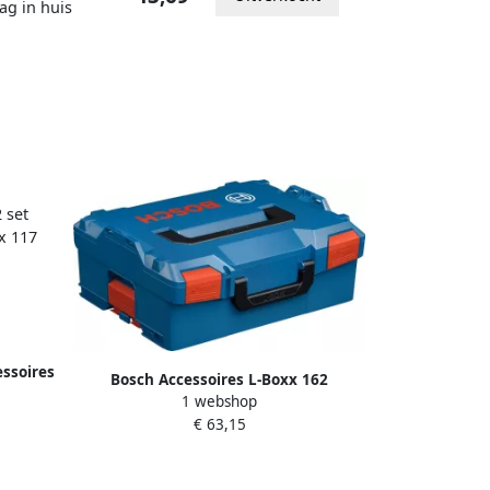
ag in huis
ssoires
Bosch Accessoires L-Boxx 162
lige L-
1 webshop
1600A038TU
mm)
€ 63,15