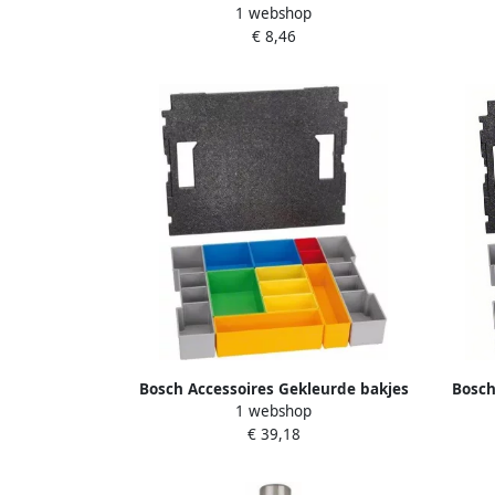
1 webshop
2608522363
mini 
€ 8,46
Bosch Accessoires Gekleurde bakjes
Bosch
1 webshop
inlay voor L-boxx-I 102 mm |
inlay v
€ 39,18
1600A016N9