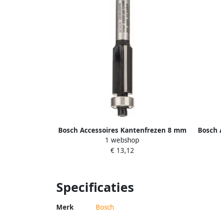
Bosch Accessoires Kantenfrezen 8 mm
Bosch 
1 webshop
D1 12 7 mm L 25 4 mm G 68 mm 1st
8 mm R
€ 13,12
2608628348
Specificaties
Merk
Bosch