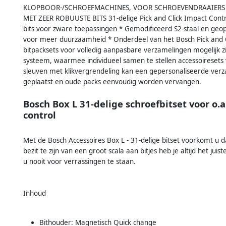
KLOPBOOR-/SCHROEFMACHINES, VOOR SCHROEVENDRAAIERS Hoo
MET ZEER ROBUUSTE BITS 31-delige Pick and Click Impact Contr
bits voor zware toepassingen * Gemodificeerd S2-staal en ge
voor meer duurzaamheid * Onderdeel van het Bosch Pick and C
bitpacksets voor volledig aanpasbare verzamelingen mogelijk zi
systeem, waarmee individueel samen te stellen accessoiresets v
sleuven met klikvergrendeling kan een gepersonaliseerde verz
geplaatst en oude packs eenvoudig worden vervangen.
Bosch Box L 31-delige schroefbitset voor o
control
Met de Bosch Accessoires Box L - 31-delige bitset voorkomt u dat 
bezit te zijn van een groot scala aan bitjes heb je altijd het jui
u nooit voor verrassingen te staan.
Inhoud
Bithouder: Magnetisch Quick change