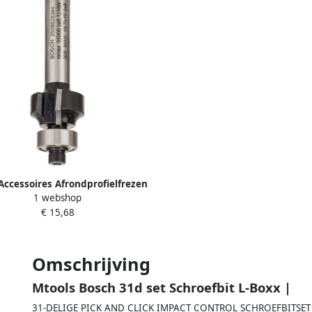
Accessoires Afrondprofielfrezen
1 webshop
1 3 mm L 10 5 mm G 53 mm 1st
€ 15,68
2608628344
Omschrijving
Mtools Bosch 31d set Schroefbit L-Boxx |
31-DELIGE PICK AND CLICK IMPACT CONTROL SCHROEFBITS