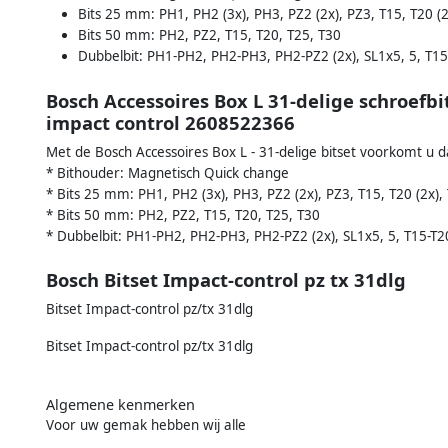
Bits 25 mm: PH1, PH2 (3x), PH3, PZ2 (2x), PZ3, T15, T20 (2x
Bits 50 mm: PH2, PZ2, T15, T20, T25, T30
Dubbelbit: PH1-PH2, PH2-PH3, PH2-PZ2 (2x), SL1x5, 5, T15-
Bosch Accessoires Box L 31-delige schroefbi
impact control 2608522366
Met de Bosch Accessoires Box L - 31-delige bitset voorkomt u dat 
* Bithouder: Magnetisch Quick change
* Bits 25 mm: PH1, PH2 (3x), PH3, PZ2 (2x), PZ3, T15, T20 (2x), 
* Bits 50 mm: PH2, PZ2, T15, T20, T25, T30
* Dubbelbit: PH1-PH2, PH2-PH3, PH2-PZ2 (2x), SL1x5, 5, T15-T20
Bosch Bitset Impact-control pz tx 31dlg
Bitset Impact-control pz/tx 31dlg
Bitset Impact-control pz/tx 31dlg
Algemene kenmerken
Voor uw gemak hebben wij alle