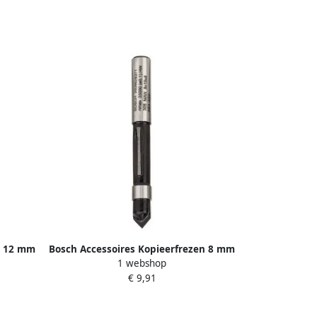
n 12 mm
Bosch Accessoires Kopieerfrezen 8 mm
1 webshop
 1st
D1 8 mm L 19 mm G 64 mm 1st
€ 9,91
2608628371