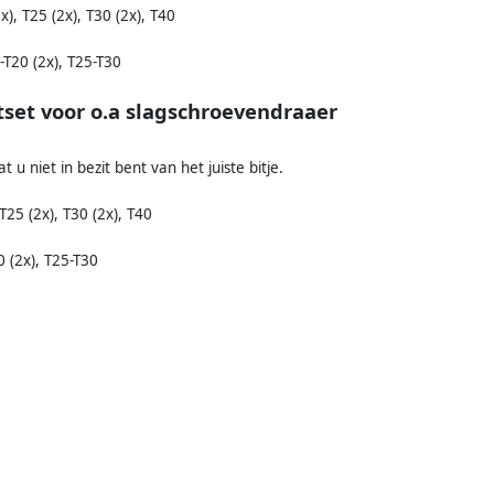
), T25 (2x), T30 (2x), T40
T20 (2x), T25-T30
tset voor o.a slagschroevendraaer
u niet in bezit bent van het juiste bitje.
T25 (2x), T30 (2x), T40
 (2x), T25-T30