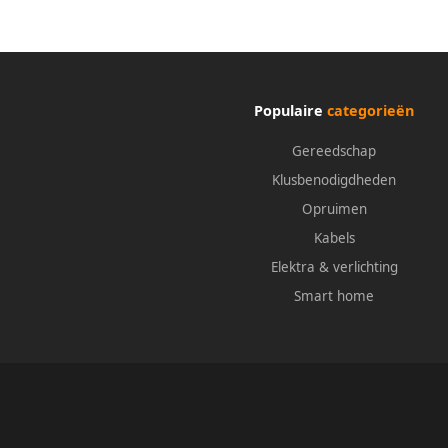
Populaire
categorieën
Gereedschap
Klusbenodigdheden
Opruimen
Kabels
Elektra & verlichting
Smart home