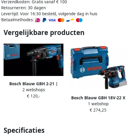
Verzendkosten: Gratis vanaf € 100
Retourneren: 30 dagen
Levertijd: Voor 16:30 besteld, volgende dag in huis
Betaalmethodes:
Vergelijkbare producten
Bosch Blauw GBH 2-21 |
2 webshops
Boorhamer | 2J | 720w |
€ 120,-
koffer 06112a6000
Bosch Blauw GBH 18V-22 X
1 webshop
Professional Accu Boorhamer
€ 274,25
| Onechuck | Excl.
accu&apos;s en lader
0611924102
Specificaties