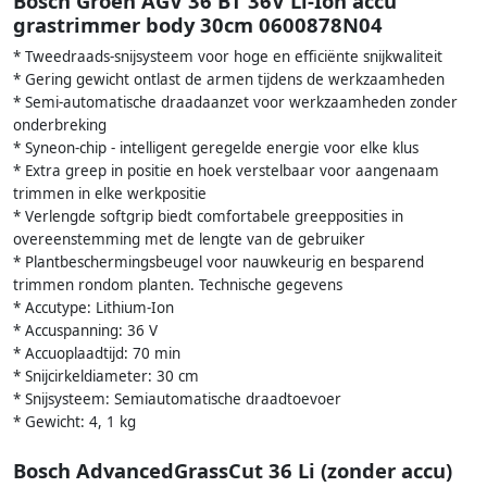
Bosch Groen AGV 36 BT 36V Li-Ion accu
grastrimmer body 30cm 0600878N04
* Tweedraads-snijsysteem voor hoge en efficiënte snijkwaliteit
* Gering gewicht ontlast de armen tijdens de werkzaamheden
* Semi-automatische draadaanzet voor werkzaamheden zonder
onderbreking
* Syneon-chip - intelligent geregelde energie voor elke klus
* Extra greep in positie en hoek verstelbaar voor aangenaam
trimmen in elke werkpositie
* Verlengde softgrip biedt comfortabele greepposities in
overeenstemming met de lengte van de gebruiker
* Plantbeschermingsbeugel voor nauwkeurig en besparend
trimmen rondom planten. Technische gegevens
* Accutype: Lithium-Ion
* Accuspanning: 36 V
* Accuoplaadtijd: 70 min
* Snijcirkeldiameter: 30 cm
* Snijsysteem: Semiautomatische draadtoevoer
* Gewicht: 4, 1 kg
Bosch AdvancedGrassCut 36 Li (zonder accu)