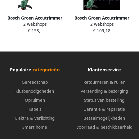
Bosch Groen Accutrimmer
Bosch Groen Accutrimmer
2 webshops
2 webshops
UniversalGrassCut 18V-26-
UniversalGrassCut 18V-26-
€ 158,-
€ 109,18
500 | 1x 2 0 Ah accu + AL
500 | Zonder accu en lader
18V-20 lader) 06008C1F00
06008C1F01
Populaire
categorieën
Klantenservice
Gereedschap
Retourneren & ruilen
Klusbenodigdheden
Verzending & bezorging
Opruimen
Status van bestelling
Kabels
Garantie & reparatie
Elektra & verlichting
Betaalmogelijkheden
Smart home
Voorraad & beschikbaarheid