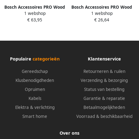
Bosch Accessoires PRO Wood
Bosch Accessoires PRO Wood
1 webshop
1 webshop
and Metal Keukenbouwerset
and Metal set | 100 mm | 10
€ 63,95
€ 26,64
| 100 mm | 30-delig
stuks 2607011943
2607011945
Populaire
categorieën
Klantenservice
Gereedschap
Retourneren & ruilen
Klusbenodigdheden
Verzending & bezorging
Opruimen
Status van bestelling
Kabels
Garantie & reparatie
Elektra & verlichting
Betaalmogelijkheden
Smart home
Voorraad & beschikbaarheid
Over ons