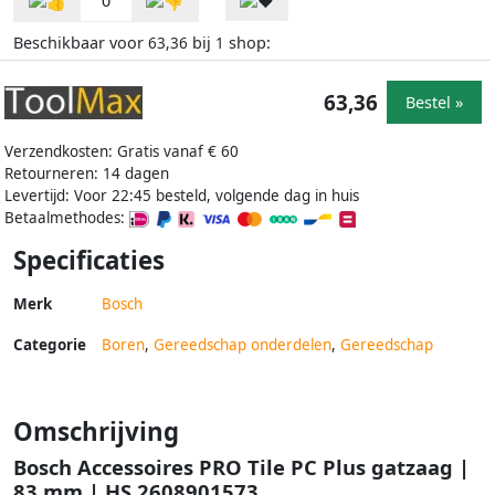
0
Beschikbaar voor
bij
shop:
63,36
1
63,36
Bestel »
Verzendkosten: Gratis vanaf € 60
Retourneren: 14 dagen
Levertijd: Voor 22:45 besteld, volgende dag in huis
Betaalmethodes:
Specificaties
Merk
Bosch
Categorie
Boren
,
Gereedschap onderdelen
,
Gereedschap
Omschrijving
Bosch Accessoires PRO Tile PC Plus gatzaag |
83 mm | HS 2608901573