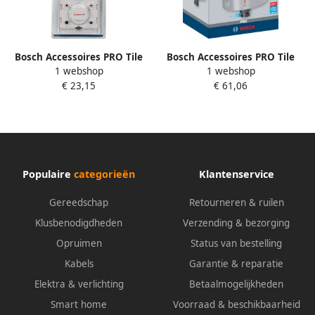
Bosch Accessoires PRO Tile
Bosch Accessoires PRO Tile
1 webshop
1 webshop
PC Plus centreergeleider
PC Plus gatzaag | 76 mm |
€ 23,15
€ 61,06
voor gatzagen 2608901574
HS 2608901571
Populaire
categorieën
Klantenservice
Gereedschap
Retourneren & ruilen
Klusbenodigdheden
Verzending & bezorging
Opruimen
Status van bestelling
Kabels
Garantie & reparatie
Elektra & verlichting
Betaalmogelijkheden
Smart home
Voorraad & beschikbaarheid