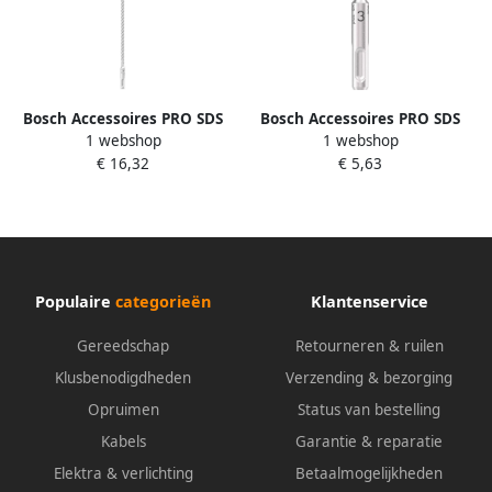
Bosch Accessoires PRO SDS
Bosch Accessoires PRO SDS
1 webshop
1 webshop
plus-5X Hamerboor | 7 x 400
plus-5X Hamerboor | 3 x 50 x
€ 16,32
€ 5,63
x 465 mm 2608707234
100 mm 2608707226
Populaire
categorieën
Klantenservice
Gereedschap
Retourneren & ruilen
Klusbenodigdheden
Verzending & bezorging
Opruimen
Status van bestelling
Kabels
Garantie & reparatie
Elektra & verlichting
Betaalmogelijkheden