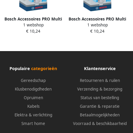
Bosch Accessoires PRO Multi
Bosch Accessoires PRO Multi
1 webshop
1 webshop
Material gatzaag | 30 mm |
Material gatzaag | 29 mm |
€ 10,24
€ 10,24
met schroefdraad
met schroefdraad
2608901501
2608901500
Populaire
categorieën
Klantenservice
Gereedschap
Retourneren & ruilen
Klusbenodigdheden
Verzending & bezorging
Opruimen
Status van bestelling
Kabels
Garantie & reparatie
Elektra & verlichting
Betaalmogelijkheden
Smart home
Voorraad & beschikbaarheid