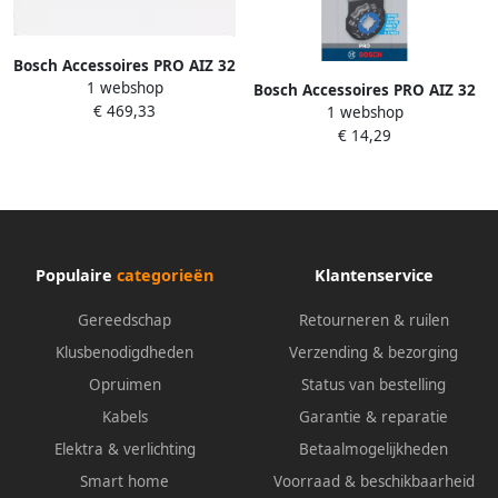
Bosch Accessoires PRO AIZ 32
1 webshop
BSPIB Multitool zaagblad |
Bosch Accessoires PRO AIZ 32
€ 469,33
32 x 50 mm 2608666241
1 webshop
AIB Multitool zaagblad | 32 x
€ 14,29
50 mm 2608669074
Populaire
categorieën
Klantenservice
Gereedschap
Retourneren & ruilen
Klusbenodigdheden
Verzending & bezorging
Opruimen
Status van bestelling
Kabels
Garantie & reparatie
Elektra & verlichting
Betaalmogelijkheden
Smart home
Voorraad & beschikbaarheid