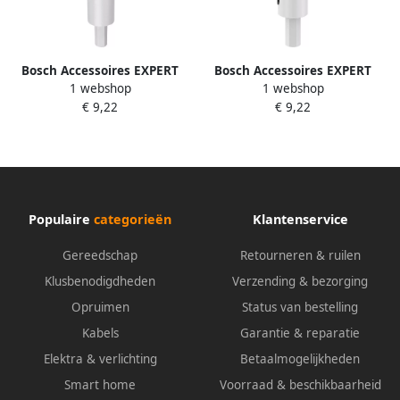
Bosch Accessoires EXPERT
Bosch Accessoires EXPERT
1 webshop
1 webshop
Sheet Metal-gatzaag met as
Sheet Metal-gatzaag met as
€ 9,22
€ 9,22
| 19 x 40 mm 2608594510
| 20 x 40 mm 2608594511
Populaire
categorieën
Klantenservice
Gereedschap
Retourneren & ruilen
Klusbenodigdheden
Verzending & bezorging
Opruimen
Status van bestelling
Kabels
Garantie & reparatie
Elektra & verlichting
Betaalmogelijkheden
Smart home
Voorraad & beschikbaarheid