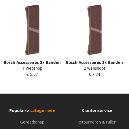
Bosch Accessoires 3x Banden
Bosch Accessoires 3x Banden
1 webshop
2 webshops
75x533 X440 Best for
75x533 X440 Best for
€ 5,67
€ 7,74
Wood+Paint 180 2608607260
Wood+Paint 120 2608607258
Populaire
categorieën
Klantenservice
Gereedschap
Retourneren & ruilen