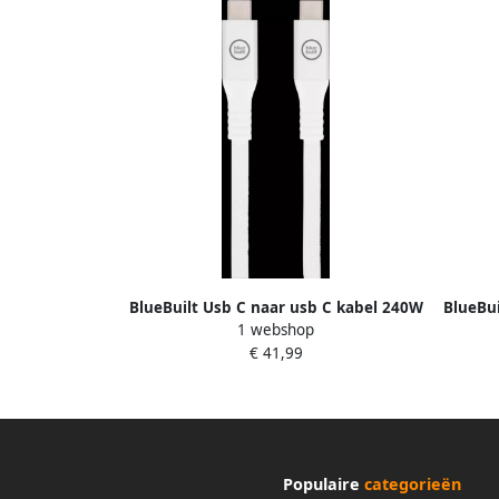
BlueBuilt Usb C naar usb C kabel 240W
BlueBui
1 webshop
2m Nylon Wit
€ 41,99
Populaire
categorieën