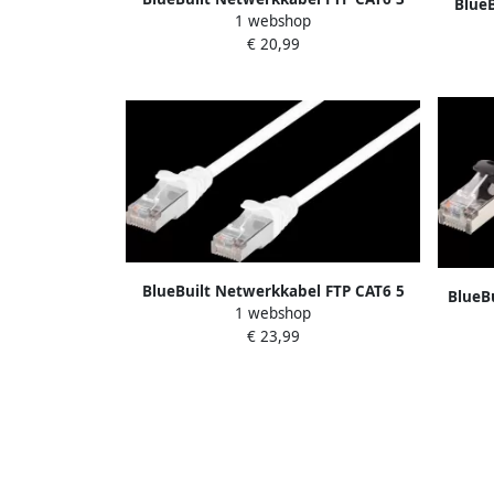
BlueB
1 webshop
meter wit
€ 20,99
BlueBuilt Netwerkkabel FTP CAT6 5
BlueB
1 webshop
meter wit
€ 23,99