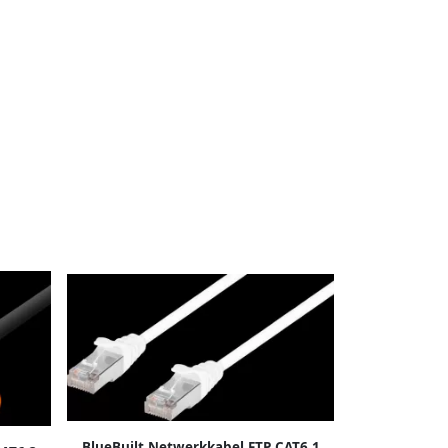
BlueBuilt Netwerkkabel FTP CAT6 1