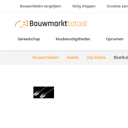
Bouwartikelen vergelijken
Veilig shoppen
Grootste aan
Gereedschap
Klusbenodigdheden
Opruimen
Bouwartikelen
Kabels
Utp kabels
BlueBuil