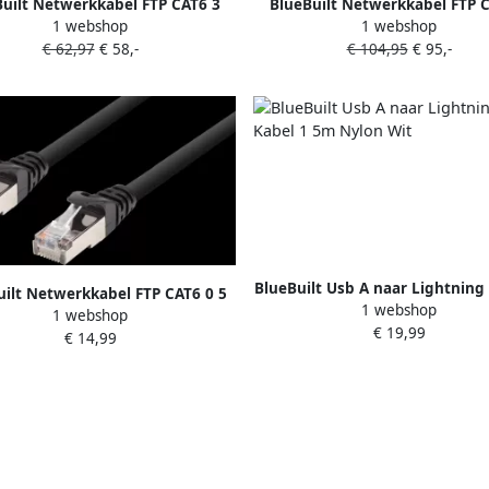
uilt Netwerkkabel FTP CAT6 3
BlueBuilt Netwerkkabel FTP 
1 webshop
1 webshop
meter Zwart 3-Pack
meter Zwart 5-Pack
€ 62,97
€ 58,-
€ 104,95
€ 95,-
BlueBuilt Usb A naar Lightning
uilt Netwerkkabel FTP CAT6 0 5
1 webshop
5m Nylon Wit
1 webshop
meter Zwart
€ 19,99
€ 14,99