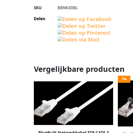
SKU
BBNK30BL
Delen
Vergelijkbare producten
7%
BlueBuilt Netwerkkabel FTP CAT6 3