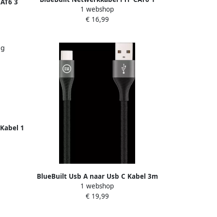
CAT6 3
1 webshop
meter wit
€ 16,99
 Kabel 1
BlueBuilt Usb A naar Usb C Kabel 3m
1 webshop
Nylon Zwart
€ 19,99