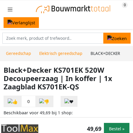
Gereedschap
Elektrisch gereedschap
BLACK+DECKER
Black+Decker KS701EK 520W
Decoupeerzaag | In koffer | 1x
Zaagblad KS701EK-QS
0
Beschikbaar voor
bij
shop:
49,69
1
49,69
Bestel »