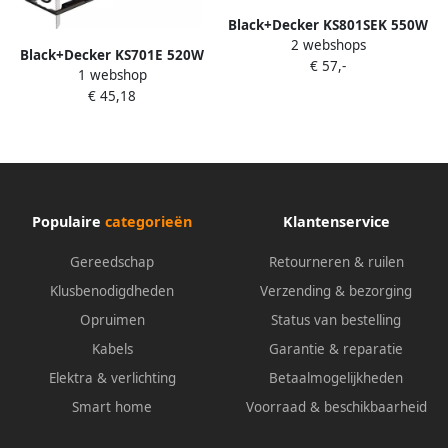
Black+Decker KS801SEK 550W
2 webshops
Pendeldecoupeerzaag | In
Black+Decker KS701E 520W
€ 57,-
koffer | 1x
1 webshop
Decoupeerzaag | 1x
antisplinterplaatje | 1x
€ 45,18
Zaagblad KS701E-QS
Zaagblad KS801SEK-QS
Populaire
categorieën
Klantenservice
Gereedschap
Retourneren & ruilen
Klusbenodigdheden
Verzending & bezorging
Opruimen
Status van bestelling
Kabels
Garantie & reparatie
Elektra & verlichting
Betaalmogelijkheden
Smart home
Voorraad & beschikbaarheid