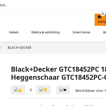
bod...
Kabels
Elektra & verlichting
Smart home
B
p
BLACK+DECKER
Black+Decker GTC18452PC 1
Heggenschaar GTC18452PC
0
Beschikbaar voor