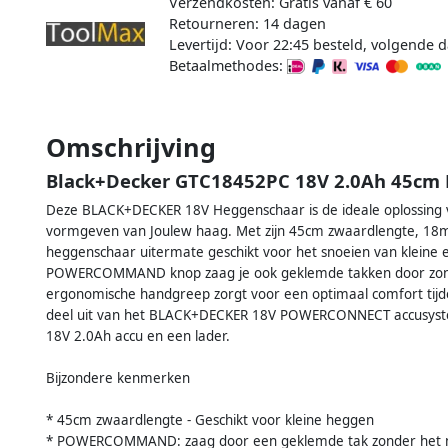
Verzendkosten: Gratis vanaf € 60
Retourneren: 14 dagen
Levertijd: Voor 22:45 besteld, volgende d
Betaalmethodes:
Omschrijving
Black+Decker GTC18452PC 18V 2.0Ah 45c
Deze BLACK+DECKER 18V Heggenschaar is de ideale oplossing 
vormgeven van Joulew haag. Met zijn 45cm zwaardlengte, 18mm 
heggenschaar uitermate geschikt voor het snoeien van kleine
POWERCOMMAND knop zaag je ook geklemde takken door zonde
ergonomische handgreep zorgt voor een optimaal comfort tij
deel uit van het BLACK+DECKER 18V POWERCONNECT accusyst
18V 2.0Ah accu en een lader.
Bijzondere kenmerken
* 45cm zwaardlengte - Geschikt voor kleine heggen
* POWERCOMMAND: zaag door een geklemde tak zonder het m