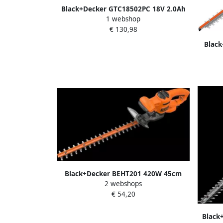
Black+Decker GTC18502PC 18V 2.0Ah
1 webshop
50cm PC Heggenschaar GTC18502PC-
€ 130,98
QW
Black
Hegge
ac
Black+Decker BEHT201 420W 45cm
2 webshops
Heggenschaar BEHT201-QS
€ 54,20
Black