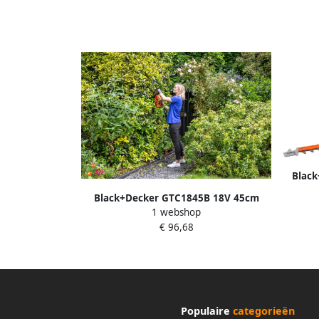
43cm H
Blac
Twist
Black+Decker GTC1845B 18V 45cm
1 webshop
Heggenschaar | Zonder accu
€ 96,68
GTC1845B-XJ
Populaire
categorieën