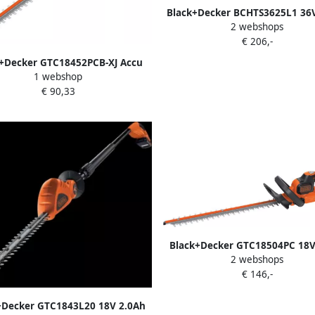
Black+Decker BCHTS3625L1 36
2 webshops
55cm Heggenschaar SB BCHTS3
€ 206,-
QW
+Decker GTC18452PCB-XJ Accu
1 webshop
nschaar | 45 cm | 18 V | Excl.
€ 90,33
cu en lader GTC18452PCB-XJ
Black+Decker GTC18504PC 18V
2 webshops
50cm PC Heggenschaar GTC18
€ 146,-
QW
+Decker GTC1843L20 18V 2.0Ah