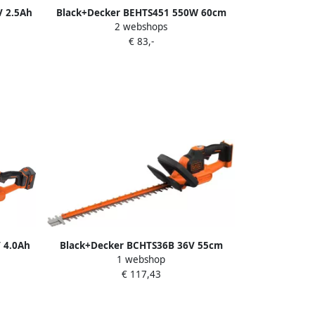
V 2.5Ah
Black+Decker BEHTS451 550W 60cm
2 webshops
625L1-
Heggenschaar met Sawblade
€ 83,-
BEHTS451-QS
 4.0Ah
Black+Decker BCHTS36B 36V 55cm
1 webshop
504PC-
Heggenschaar SB | Zonder accu en
€ 117,43
lader BCHTS36B-XJ