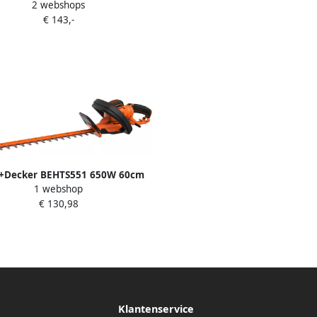
2 webshops
eggenschaar steel GTC1843L20-
€ 143,-
QW
k+Decker BEHTS551 650W 60cm
1 webshop
 Heggenschaar SB BEHTS551-QS
€ 130,98
Klantenservice