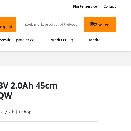
Klantenservice
Contact
evestigingsmateriaal
Werkkleding
Merken
8V 2.0Ah 45cm
-QW
bij
shop:
121,97
1