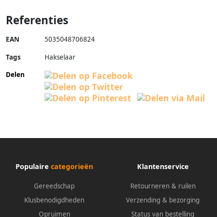
Referenties
EAN
5035048706824
Tags
Hakselaar
Delen
Populaire
categorieën
Klantenservice
Gereedschap
Retourneren & ruilen
Klusbenodigdheden
Verzending & bezorging
Opruimen
Status van bestelling