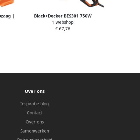
ozaag |
Black+Decker BES301 750W
1 webshop
DCR18N-
Reciprozaag met takkenhouder | 1
€ 67,76
Zaagblad hout | 1 Zaagblad metaal |
Takkenhouder BES301-QS
Over ons
Inspiratie blog
Contact
Over ons
Samenwerken
Betrouwbaarheid