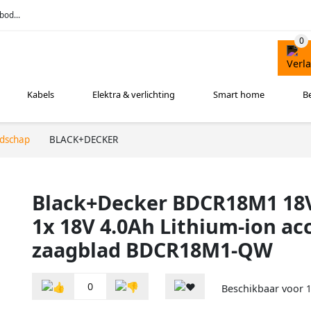
bod...
Kabels
Elektra & verlichting
Smart home
B
edschap
BLACK+DECKER
Black+Decker BDCR18M1 18V
1x 18V 4.0Ah Lithium-ion ac
zaagblad BDCR18M1-QW
0
Beschikbaar voor