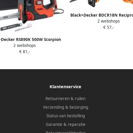
Black+Decker BDCR18N Recipr
2 webshops
18 Volt | Excl. accu en lader B
€ 57,-
XJ
+Decker RS890K 500W Scorpion
2 webshops
aag | In koffer | 3 Zaagbladen
€ 81,-
RS890K-QS
Klantenservice
Retourneren & ruilen
Verzending & bezorging
Status van bestelling
Garantie & reparatie
Betaalmogelijkheden