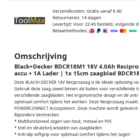
Verzendkosten: Gratis vanaf € 60
Retourneren: 14 dagen
Levertijd: Voor 22:45 besteld, volgende d
Betaalmethodes:
Omschrijving
Black+Decker BDCR18M1 18V 4.0Ah Reciproz
accu + 1A Lader | 1x 15cm zaagblad BDCR
Deze BLACK+DECKER 18V Reciprozaag is de ideale oplossing voo
Gebruik deze zaag zowel binnen als buiten voor verschillende t
verschillende zaagbladen. Het ergonomische design en de anti-
optimaal comfort tijdens het werken. Deze Reciprozaag maakt
POWERCONNECT Accusysteem. Deze machine wordt geleverd me
Bijzondere kenmerken
* Multifunctioneel zagen van hout, metaal en PVC
* Snel en sleutelvrij wisselen van zaagbladen
* Anti-slip softgrip voor optimaal comfort tijdens het zagen