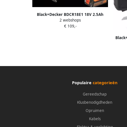
Black+Decker BDCR18E1 18V 2.5Ah
2 webshops
Reciprozaag | 1x 18V 2.5Ah Lithium-ion
€ 109,-
accu + 1A Lader | 1x 15cm zaagblad
BDCR18E1-QW
Black
Multiz
Populaire
categorieën
Gereedschap
Klusbenodigdheden
Opruimen
Kabels
Elektra & verlichting