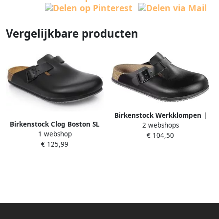
Vergelijkbare producten
Birkenstock Werkklompen |
Birkenstock Clog Boston SL
2 webshops
zwart | bovenmateriaal:
1 webshop
zwart bovenmateriaal: leder
€ 104,50
leder | EN ISO 20345 SRA | 1
€ 125,99
EN ISO 20345 SRA
paar 60196