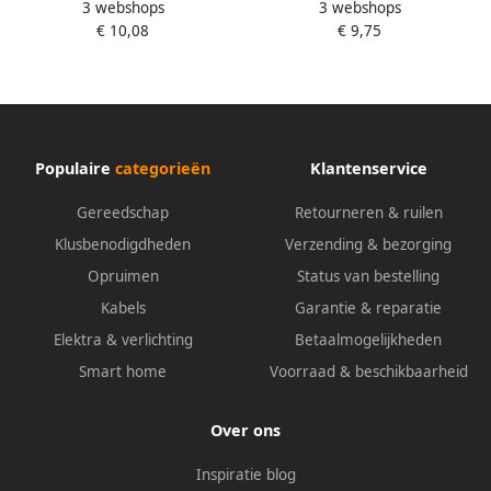
3 webshops
3 webshops
gegoten beugels TPN-BE
gegoten beugels TGRC 1000
€ 10,08
€ 9,75
1000 120 TP100S12BE
120 TGRC100S12
Populaire
categorieën
Klantenservice
Gereedschap
Retourneren & ruilen
Klusbenodigdheden
Verzending & bezorging
Opruimen
Status van bestelling
Kabels
Garantie & reparatie
Elektra & verlichting
Betaalmogelijkheden
Smart home
Voorraad & beschikbaarheid
Over ons
Inspiratie blog