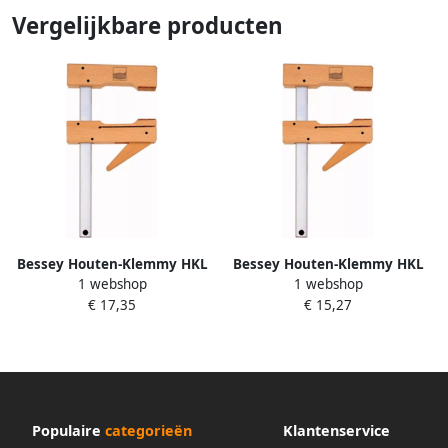
Vergelijkbare producten
Bessey Houten-Klemmy HKL
Bessey Houten-Klemmy HKL
1 webshop
1 webshop
600 110 HKL60
400 110 HKL40
€ 17,35
€ 15,27
Populaire
categorieën
Klantenservice