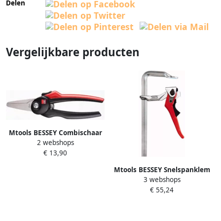
Delen
Vergelijkbare producten
Mtools BESSEY Combischaar
2 webshops
recht D48-2 |
€ 13,90
Mtools BESSEY Snelspanklem
3 webshops
GH 500 120 |
€ 55,24