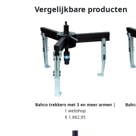
Vergelijkbare producten
Bahco trekkers met 3 en meer armen |
Bahc
1 webshop
4533HP
€ 1.862,95