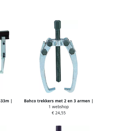
533m |
Bahco trekkers met 2 en 3 armen |
1 webshop
4543-1
€ 24,55