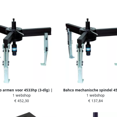
o armen voor 4533hp (3-dlg) |
Bahco mechanische spindel 4
1 webshop
1 webshop
4533HPK
4533M S
€ 452,30
€ 137,84