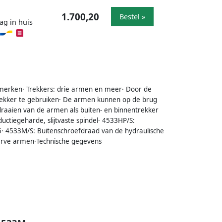
1.700,20
Bestel »
ag in huis
erken· Trekkers: drie armen en meer· Door de
trekker te gebruiken· De armen kunnen op de brug
aaien van de armen als buiten- en binnentrekker
ctiegeharde, slijtvaste spindel· 4533HP/S:
65· 4533M/S: Buitenschroefdraad van de hydraulische
serve armen·Technische gegevens