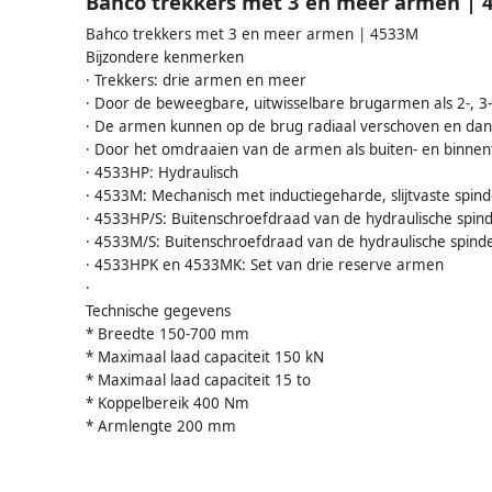
Bahco trekkers met 3 en meer armen |
Bahco trekkers met 3 en meer armen | 4533M
Bijzondere kenmerken
· Trekkers: drie armen en meer
· Door de beweegbare, uitwisselbare brugarmen als 2-, 3-
· De armen kunnen op de brug radiaal verschoven en da
· Door het omdraaien van de armen als buiten- en binnen
· 4533HP: Hydraulisch
· 4533M: Mechanisch met inductiegeharde, slijtvaste spind
· 4533HP/S: Buitenschroefdraad van de hydraulische spind
· 4533M/S: Buitenschroefdraad van de hydraulische spinde
· 4533HPK en 4533MK: Set van drie reserve armen
·
Technische gegevens
* Breedte 150-700 mm
* Maximaal laad capaciteit 150 kN
* Maximaal laad capaciteit 15 to
* Koppelbereik 400 Nm
* Armlengte 200 mm