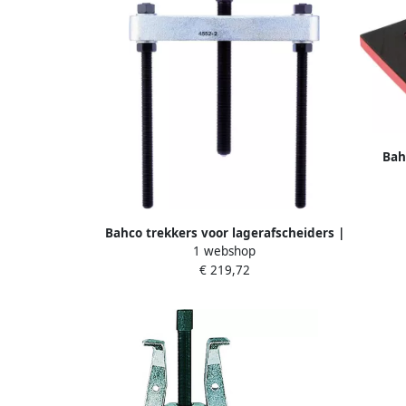
Bah
Bahco trekkers voor lagerafscheiders |
1 webshop
4552-3
€ 219,72