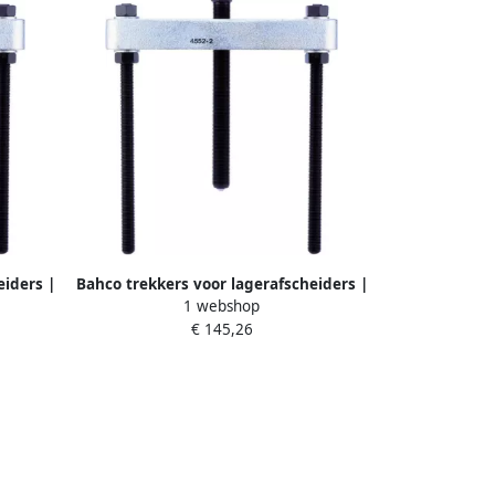
eiders |
Bahco trekkers voor lagerafscheiders |
1 webshop
4552-2
€ 145,26