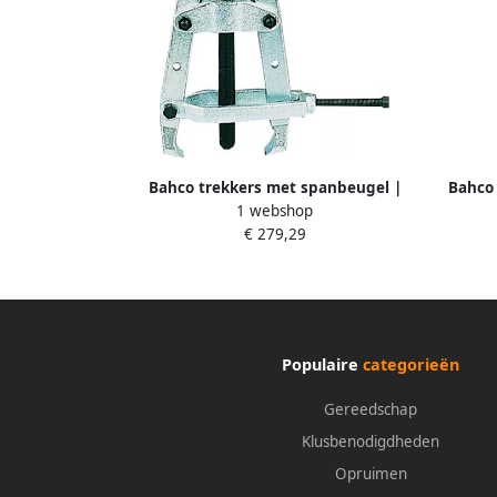
Bahco trekkers met spanbeugel |
Bahco 
1 webshop
4519-3
€ 279,29
Populaire
categorieën
Gereedschap
Klusbenodigdheden
Opruimen