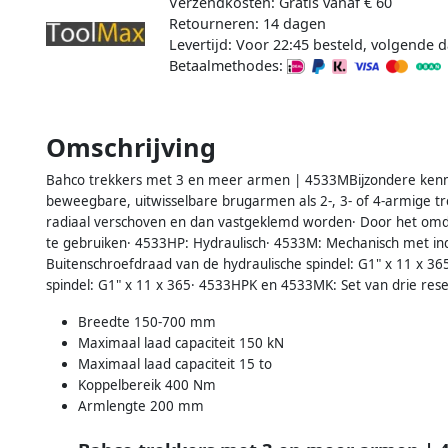
Verzendkosten: Gratis vanaf € 60
Retourneren: 14 dagen
Levertijd: Voor 22:45 besteld, volgende d
Betaalmethodes:
Omschrijving
Bahco trekkers met 3 en meer armen | 4533MBijzondere kenm
beweegbare, uitwisselbare brugarmen als 2-, 3- of 4-armige 
radiaal verschoven en dan vastgeklemd worden· Door het omdr
te gebruiken· 4533HP: Hydraulisch· 4533M: Mechanisch met indu
Buitenschroefdraad van de hydraulische spindel: G1" x 11 x 3
spindel: G1" x 11 x 365· 4533HPK en 4533MK: Set van drie re
Breedte 150-700 mm
Maximaal laad capaciteit 150 kN
Maximaal laad capaciteit 15 to
Koppelbereik 400 Nm
Armlengte 200 mm