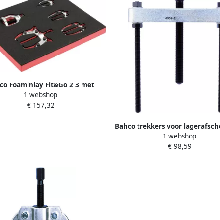
co Foaminlay Fit&Go 2 3 met
1 webshop
trekkers 5-delig FF1F5007
€ 157,32
Bahco trekkers voor lagerafsch
1 webshop
4552-1
€ 98,59