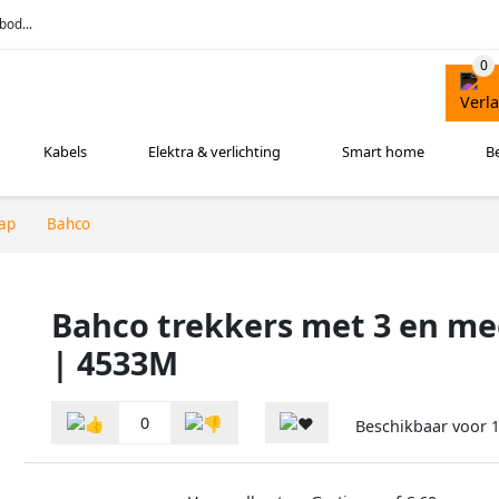
bod...
Kabels
Elektra & verlichting
Smart home
B
ap
Bahco
Bahco trekkers met 3 en m
| 4533M
0
Beschikbaar voor
1