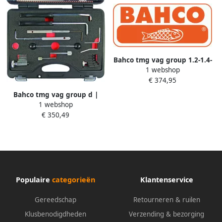
Bahco tmg vag group 1.2-1.4-
1 webshop
1.6 p | BE509102
€ 374,95
Bahco tmg vag group d |
1 webshop
BE509207
€ 350,49
Populaire
categorieën
Klantenservice
Gereedschap
Retourneren & ruilen
Klusbenodigdheden
Verzending & bezorging