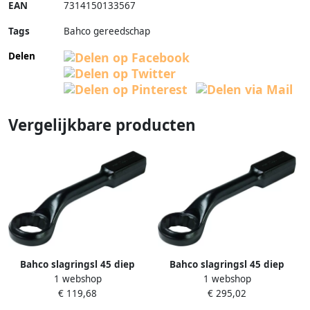
EAN
7314150133567
Tags
Bahco gereedschap
Delen
Vergelijkbare producten
Bahco slagringsl 45 diep
Bahco slagringsl 45 diep
1 webshop
1 webshop
doorgezet | 315Z-1.13 16
doorgezet | 315M-70
€ 119,68
€ 295,02