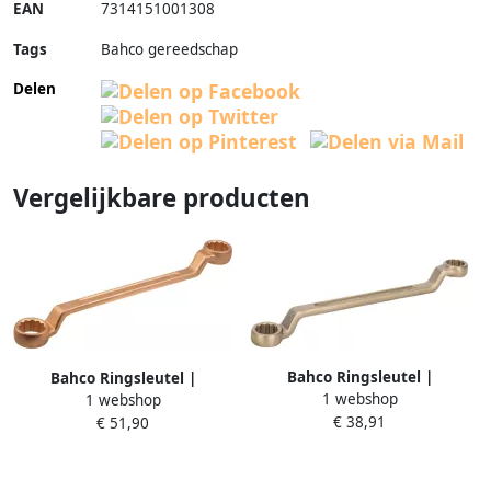
EAN
7314151001308
Tags
Bahco gereedschap
Delen
Vergelijkbare producten
Bahco Ringsleutel |
Bahco Ringsleutel |
1 webshop
doorgezet | vonkvrij |
1 webshop
doorgezet | vonkvrij | koper
€ 38,91
aluminium brons | 170 mm |
€ 51,90
beryllium | 140 mm | 10 mm
16 mm x 18 mm NS011-2426
x 11 mm NSB011-1011