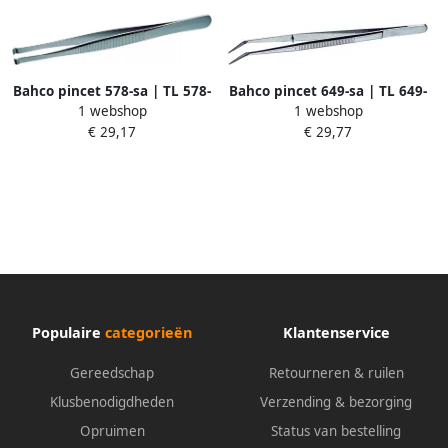
Bahco pincet 578-sa | TL 578-
Bahco pincet 649-sa | TL 649-
1 webshop
1 webshop
SA
SA
€ 29,17
€ 29,77
Populaire
categorieën
Klantenservice
Gereedschap
Retourneren & ruilen
Klusbenodigdheden
Verzending & bezorging
Opruimen
Status van bestelling