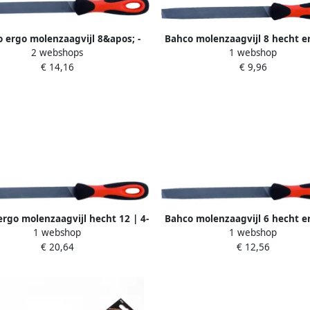
 ergo molenzaagvijl 8&apos; -
Bahco molenzaagvijl 8 hecht er
2 webshops
1 webshop
hechting | 4-144-08-2-2
143-08-1-2
€ 14,16
€ 9,96
rgo molenzaagvijl hecht 12 | 4-
Bahco molenzaagvijl 6 hecht er
1 webshop
1 webshop
138-12-1-2
143-06-1-2
€ 20,64
€ 12,56