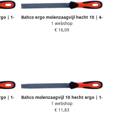
go | 1-
Bahco ergo molenzaagvijl hecht 10 | 4-
1 webshop
140-10-1-2
€ 16,09
go | 1-
Bahco molenzaagvijl 10 hecht ergo | 1-
1 webshop
143-10-1-2
€ 11,83