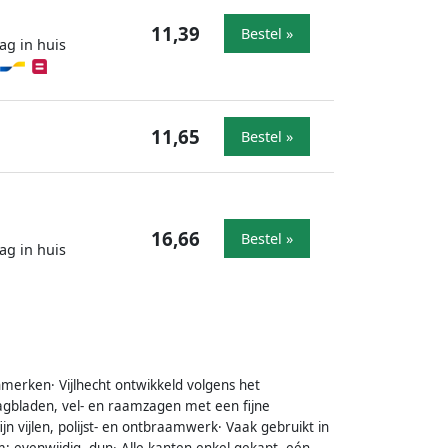
11,39
Bestel »
ag in huis
11,65
Bestel »
16,66
Bestel »
ag in huis
merken· Vijlhecht ontwikkeld volgens het
agbladen, vel- en raamzagen met een fijne
n vijlen, polijst- en ontbraamwerk· Vaak gebruikt in
: evenwijdig, dun· Alle kanten enkel gekapt, eén