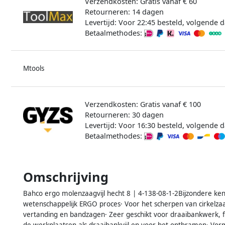
Verzendkosten: Gratis vanaf € 60
Retourneren: 14 dagen
Levertijd: Voor 22:45 besteld, volgende d
Betaalmethodes:
Mtools
Verzendkosten: Gratis vanaf € 100
Retourneren: 30 dagen
Levertijd: Voor 16:30 besteld, volgende d
Betaalmethodes:
Omschrijving
Bahco ergo molenzaagvijl hecht 8 | 4-138-08-1-2Bijzondere ken
wetenschappelijk ERGO proces· Voor het scherpen van cirkelza
vertanding en bandzagen· Zeer geschikt voor draaibankwerk, fij
de werkplaatsen als draaibankvijl en voor het ontbramen· Vorm