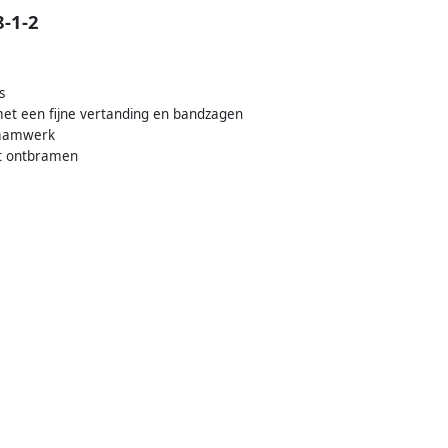
8-1-2
s
met een fijne vertanding en bandzagen
braamwerk
het ontbramen