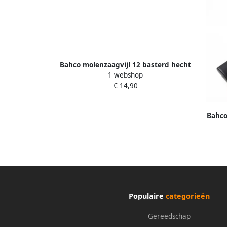
Bahco molenzaagvijl 12 basterd hecht
1 webshop
| 1-143-12-1-2
€ 14,90
Bahco
Populaire
categorieën
Gereedschap