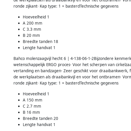
ronde zijkant· Kap type: 1 = basterdTechnische gegevens
Hoeveelheid 1
A 200 mm
C 3.3 mm
B 20 mm
Breedte tanden 18
Lengte handvat 1
Bahco molenzaagvijl hecht 6 | 4-138-06-1-2Bijzondere kenmerke
wetenschappelijk ERGO proces· Voor het scherpen van cirkelza
vertanding en bandzagen· Zeer geschikt voor draaibankwerk, fij
de werkplaatsen als draaibankvijl en voor het ontbramen· Vorm
ronde zijkant· Kap type: 1 = basterdTechnische gegevens
Hoeveelheid 1
A 150 mm
C 2.7 mm
B 16 mm
Breedte tanden 20
Lengte handvat 1