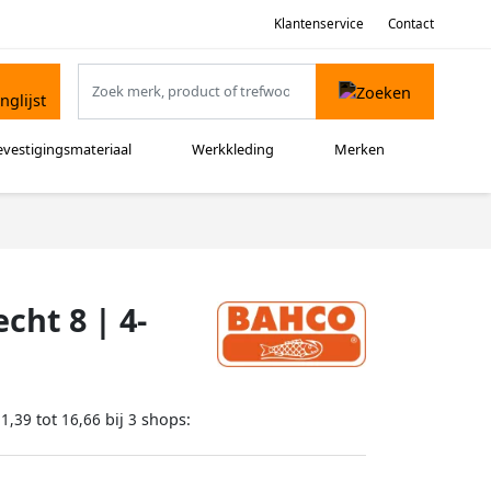
Klantenservice
Contact
evestigingsmateriaal
Werkkleding
Merken
cht 8 | 4-
tot
bij
shops:
11,39
16,66
3