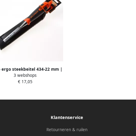
 ergo steekbeitel 434-22 mm |
3 webshops
434-22
€ 17,05
Klantenservice
Retourneren & ruilen