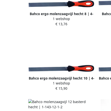
Bahco ergo molenzaagvijl hecht 8 | 4-
Bahco
1 webshop
140-08-1-2
€ 13,76
Bahco ergo molenzaagvijl hecht 10 | 4-
Bahco e
1 webshop
138-10-1-2
€ 15,90