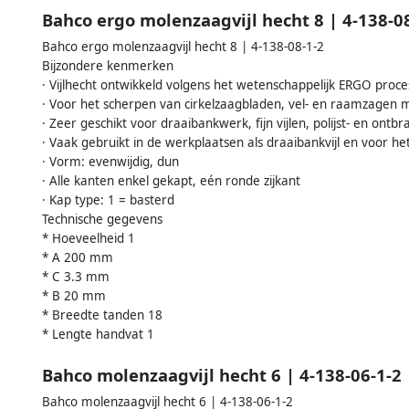
Bahco ergo molenzaagvijl hecht 8 | 4-138-0
Bahco ergo molenzaagvijl hecht 8 | 4-138-08-1-2
Bijzondere kenmerken
· Vijlhecht ontwikkeld volgens het wetenschappelijk ERGO proce
· Voor het scherpen van cirkelzaagbladen, vel- en raamzagen 
· Zeer geschikt voor draaibankwerk, fijn vijlen, polijst- en ont
· Vaak gebruikt in de werkplaatsen als draaibankvijl en voor 
· Vorm: evenwijdig, dun
· Alle kanten enkel gekapt, eén ronde zijkant
· Kap type: 1 = basterd
Technische gegevens
* Hoeveelheid 1
* A 200 mm
* C 3.3 mm
* B 20 mm
* Breedte tanden 18
* Lengte handvat 1
Bahco molenzaagvijl hecht 6 | 4-138-06-1-2
Bahco molenzaagvijl hecht 6 | 4-138-06-1-2