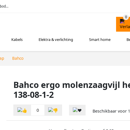
bod...
Kabels
Elektra & verlichting
Smart home
B
ap
Bahco
Bahco ergo molenzaagvijl he
138-08-1-2
0
Beschikbaar voor