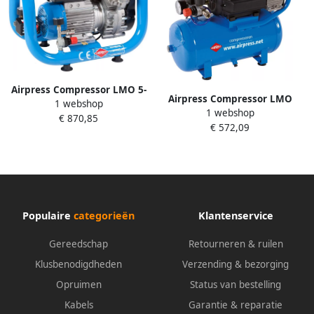
Airpress Compressor LMO 5-
Airpress Compressor LMO
1 webshop
380 36576
1 webshop
15-210 36750
€ 870,85
€ 572,09
Populaire
categorieën
Klantenservice
Gereedschap
Retourneren & ruilen
Klusbenodigdheden
Verzending & bezorging
Opruimen
Status van bestelling
Kabels
Garantie & reparatie