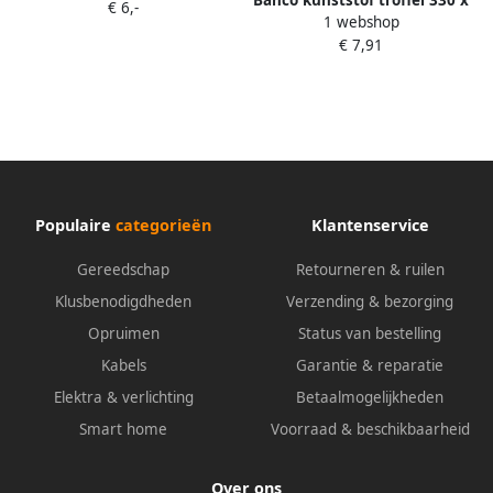
Bahco kunststof troffel 330 x
€ 6,-
1 webshop
220 | 212033220
€ 7,91
Populaire
categorieën
Klantenservice
Gereedschap
Retourneren & ruilen
Klusbenodigdheden
Verzending & bezorging
Opruimen
Status van bestelling
Kabels
Garantie & reparatie
Elektra & verlichting
Betaalmogelijkheden
Smart home
Voorraad & beschikbaarheid
Over ons