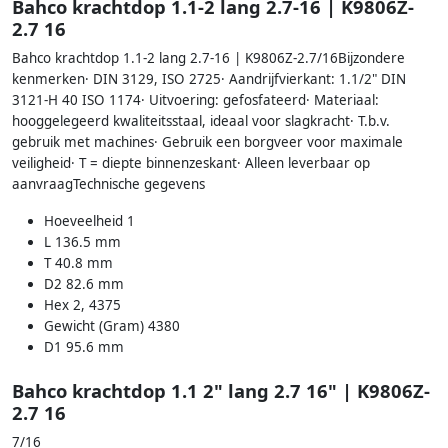
Bahco krachtdop 1.1-2 lang 2.7-16 | K9806Z-
2.7 16
Bahco krachtdop 1.1-2 lang 2.7-16 | K9806Z-2.7/16Bijzondere
kenmerken· DIN 3129, ISO 2725· Aandrijfvierkant: 1.1/2" DIN
3121-H 40 ISO 1174· Uitvoering: gefosfateerd· Materiaal:
hooggelegeerd kwaliteitsstaal, ideaal voor slagkracht· T.b.v.
gebruik met machines· Gebruik een borgveer voor maximale
veiligheid· T = diepte binnenzeskant· Alleen leverbaar op
aanvraagTechnische gegevens
Hoeveelheid 1
L 136.5 mm
T 40.8 mm
D2 82.6 mm
Hex 2, 4375
Gewicht (Gram) 4380
D1 95.6 mm
Bahco krachtdop 1.1 2" lang 2.7 16" | K9806Z-
2.7 16
7/16