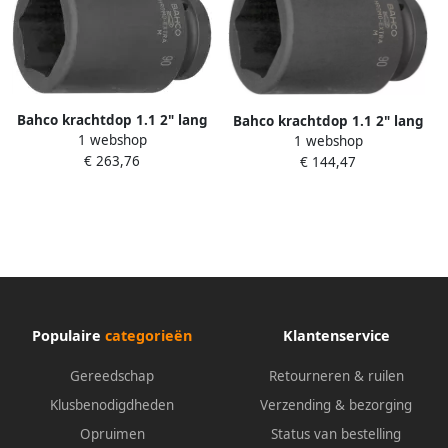
Bahco krachtdop 1.1 2" lang
Bahco krachtdop 1.1 2" lang
1 webshop
2.11 16" | K9806Z-2.11 16
1 webshop
1.11 16" | K9806Z-1.11 16
€ 263,76
€ 144,47
Populaire
categorieën
Klantenservice
Gereedschap
Retourneren & ruilen
Klusbenodigdheden
Verzending & bezorging
Opruimen
Status van bestelling