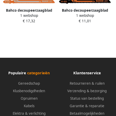
Bahco decoupeerzaagblad
Bahco decoupeerzaagblad
1 webshop
1 webshop
euro-schacht 5p | 91-4PWM-
euro-schacht | 91-027-5P
€ 17,32
€ 11,01
5P
Populaire
categorieën
Klantenservice
Gereedschap
Retourneren & ruilen
Klusbenodigdheden
Verzending & bezorging
Opruimen
Status van bestelling
Kabels
Garantie & reparatie
Elektra & verlichting
Betaalmogelijkheden