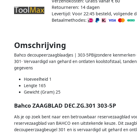
Verzendkosten: Gratis vanaf € 60
Retourneren: 14 dagen
Levertijd: Voor 22:45 besteld, volgende d
Betaalmethodes:
Omschrijving
Bahco decoupeerzaagblaadjes | 303-5PBijzondere kenmerken·
301· Vervaardigd van gehard en ontlaten koolstofstaal, tande
gegevens
Hoeveelheid 1
Lengte 165
Gewicht (Gram) 25
Bahco ZAAGBLAD DEC.ZG.301 303-5P
Als je op zoek bent naar een betrouwbaar reservezaagblad voo
reservezaagblad van BAHCO een uitstekende keuze. Dit zaagbl
decoupeerzaagbeugel 301 en is vervaardigd uit gehard en ontla