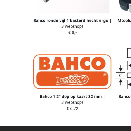
Bahco ronde vijl 4 basterd hecht ergo |
Mtool
3 webshops
1-230-04-1-2
€ 8,-
Bahco 1 2" dop op kaart 32 mm |
Bahco 
3 webshops
SB7800SM-32
€ 6,72