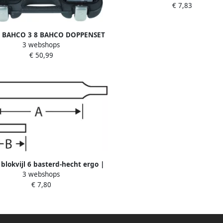
€ 7,83
s BAHCO 3 8 BAHCO DOPPENSET
3 webshops
+ 1 4 BITS |
€ 50,99
blokvijl 6 basterd-hecht ergo |
3 webshops
1-100-06-1-2
€ 7,80