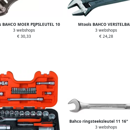
s BAHCO MOER PIJPSLEUTEL 10
Mtools BAHCO VERSTELBA
3 webshops
3 webshops
DUIM ERGO |
MOERSLEUTEL 8 DUIM |
€ 30,33
€ 24,28
Bahco ringsteeksleutel 11 16" 
3 webshops
11 16