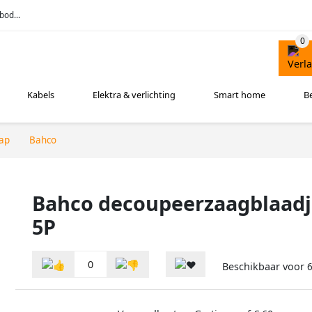
bod...
Kabels
Elektra & verlichting
Smart home
B
ap
Bahco
Bahco decoupeerzaagblaadje
5P
0
Beschikbaar voor
6