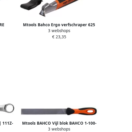
RE
Mtools Bahco Ergo verfschraper 625
3 webshops
precisie driekant 25 mm |
€ 23,35
| 111Z-
Mtools BAHCO Vijl blok BAHCO 1-100-
3 webshops
08-3-2 met ergo hecht |