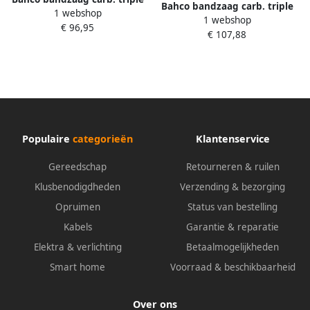
Bahco bandzaag carb. triple
1 webshop
set xtra | 3868-41-1.3-TSS-2 3
1 webshop
set xtra | 3868-54-1.3-TSX-1.4
€ 96,95
€ 107,88
2
Populaire
categorieën
Klantenservice
Gereedschap
Retourneren & ruilen
Klusbenodigdheden
Verzending & bezorging
Opruimen
Status van bestelling
Kabels
Garantie & reparatie
Elektra & verlichting
Betaalmogelijkheden
Smart home
Voorraad & beschikbaarheid
Over ons