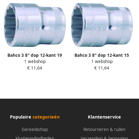
Bahco 3 8" dop 12-kant 19
Bahco 3 8" dop 12-kant 15
1 webshop
1 webshop
mm | A7400DM-19
mm | A7400DM-15
€ 11,64
€ 11,64
Populaire
categorieën
Klantenservice
Gereedschap
Retourneren & ruilen
Klusbenodigdheden
Verzending & bezorging