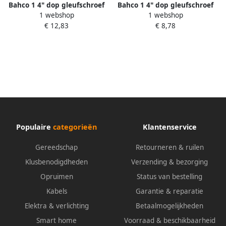
Bahco 1 4" dop gleufschroef
Bahco 1 4" dop gleufschroef
1 webshop
1 webshop
5 mm | 6709F-5.5
8 mm | 6709F-8
€ 12,83
€ 8,78
Populaire
categorieën
Klantenservice
Gereedschap
Retourneren & ruilen
Klusbenodigdheden
Verzending & bezorging
Opruimen
Status van bestelling
Kabels
Garantie & reparatie
Elektra & verlichting
Betaalmogelijkheden
Smart home
Voorraad & beschikbaarheid