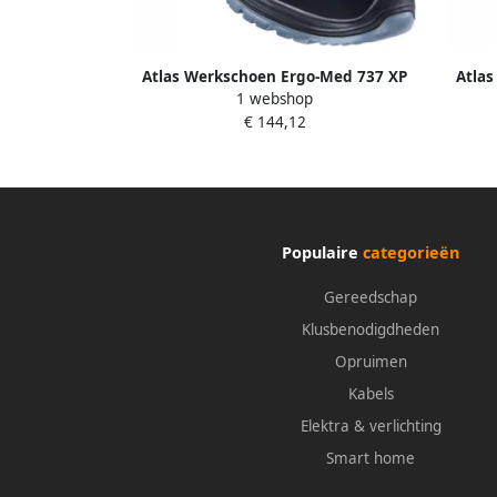
Atlas Werkschoen Ergo-Med 737 XP
Atla
1 webshop
Hoog S3 W13 | Zwart | 00.012.182.49
Hoog 
€ 144,12
Populaire
categorieën
Gereedschap
Klusbenodigdheden
Opruimen
Kabels
Elektra & verlichting
Smart home