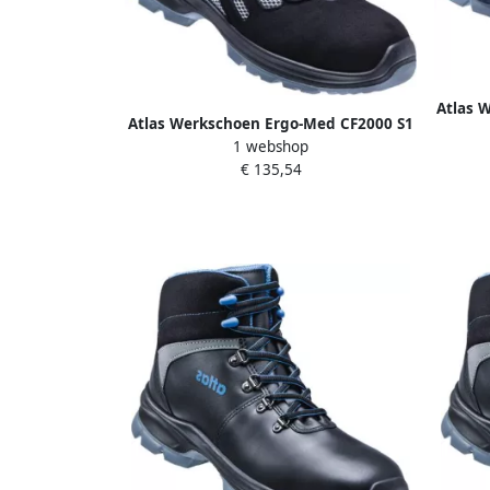
Atlas 
Atlas Werkschoen Ergo-Med CF2000 S1
Laag 
1 webshop
| Zwart | 00.012.144.46
€ 135,54