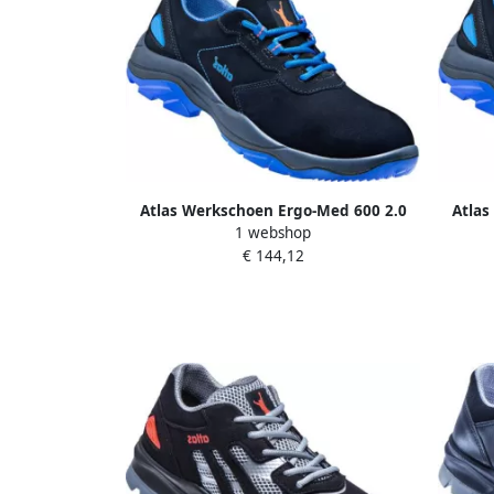
Atlas Werkschoen Ergo-Med 600 2.0
Atlas
1 webshop
Laag S2 W13 | Zwart | 00.012.180.44
Laag 
€ 144,12