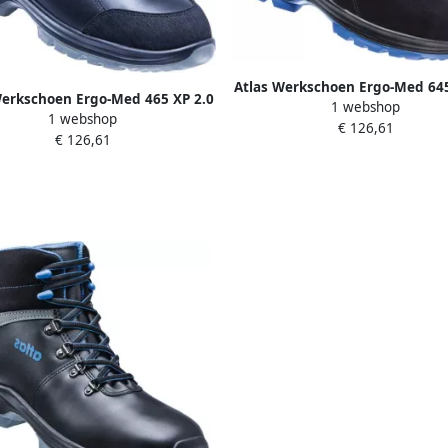
Atlas Werkschoen Ergo-Med 645
Werkschoen Ergo-Med 465 XP 2.0
1 webshop
Laag S3 | Zwart (W13) | 11.012
1 webshop
S3 | Zwart W12 | 00.012.125.49
€ 126,61
€ 126,61