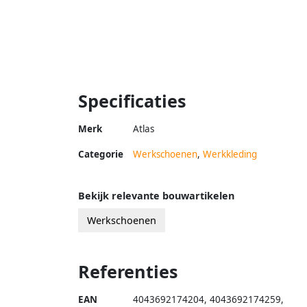
Specificaties
Merk
Atlas
Categorie
Werkschoenen
,
Werkkleding
Bekijk relevante bouwartikelen
Werkschoenen
Referenties
EAN
4043692174204
,
4043692174259
,