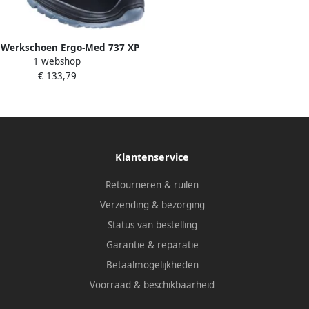
s Werkschoen Ergo-Med 737 XP
1 webshop
S3 W10 | Zwart | 00.012.050.42
€ 133,79
Klantenservice
Retourneren & ruilen
Verzending & bezorging
Status van bestelling
Garantie & reparatie
Betaalmogelijkheden
Voorraad & beschikbaarheid