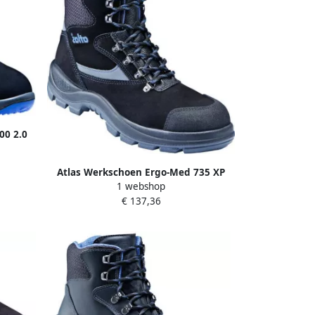
00 2.0
181.45
Atlas Werkschoen Ergo-Med 735 XP
1 webshop
Hoog S3 | Zwart (W12) | 11.012.064.40
€ 137,36