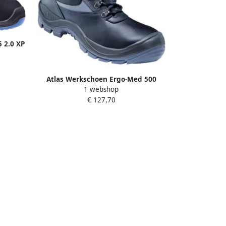
 2.0 XP
.061.41
Atlas Werkschoen Ergo-Med 500
1 webshop
Blueline Hoog S3 + KN | Zwart W13 |
€ 127,70
00.012.131.41