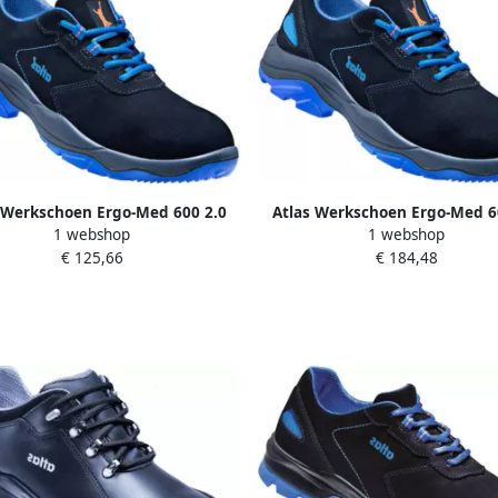
 Werkschoen Ergo-Med 600 2.0
Atlas Werkschoen Ergo-Med 6
1 webshop
1 webshop
S2 W12 | Zwart | 00.012.300.40
Laag S2 W14 | Zwart | 00.012.
€ 125,66
€ 184,48