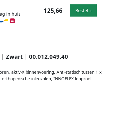
125,66
Bestel »
ag in huis
| Zwart | 00.012.049.40
en, aktiv-X binnenvoering, Anti-statisch tussen 1 x
r orthopedische inlegzolen, INNOFLEX loopzool.